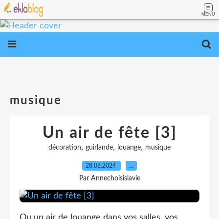
MENU
musique
Un air de fête [3]
,
,
,
décoration
guirlande
louange
musique
28.08.2024
…
Par Annechoisislavie
Ou un air de louange dans vos salles, vos