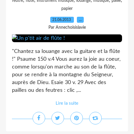
,
,
,
,
,
,
feutre
flute
instrument musique
louange
musique
paille
papier
21.06.2013
…
Par Annechoisislavie
"Chantez sa louange avec la guitare et la flûte
!" Psaume 150 v.4 Vous aurez la joie au coeur,
comme lorsqu'on marche au son de la flûte,
pour se rendre à la montagne du Seigneur,
auprès de Dieu. Esaie 30 v. 29 Avec des
pailles ou des feutres : clic ,...
Lire la suite