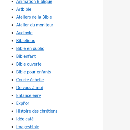
Animation Biblique
Artbible
Ateliers de la Bible
Atelier du moniteur
Audiovie
Biblelieux
Bible en public
Biblenfant
Bible ouverte
Bible pour enfants
Courte échelle
De vous à moi
Enfance.eerv
Expl'or
Histoire des chrétiens
Idée caté
Imagesbible