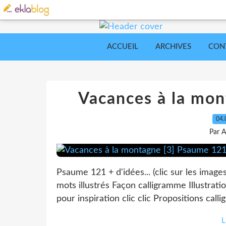
ACCUEIL
ARCHIVES
CON
Vacances à la mo
04.
Par A
Psaume 121 + d'idées... (clic sur les imag
mots illustrés Façon calligramme Illustrati
pour inspiration clic clic Propositions calli
L