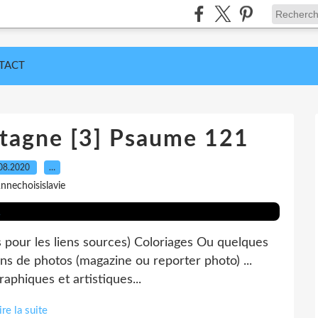
TACT
ntagne [3] Psaume 121
08.2020
…
nnechoisislavie
es pour les liens sources) Coloriages Ou quelques
ons de photos (magazine ou reporter photo) ...
graphiques et artistiques...
ire la suite