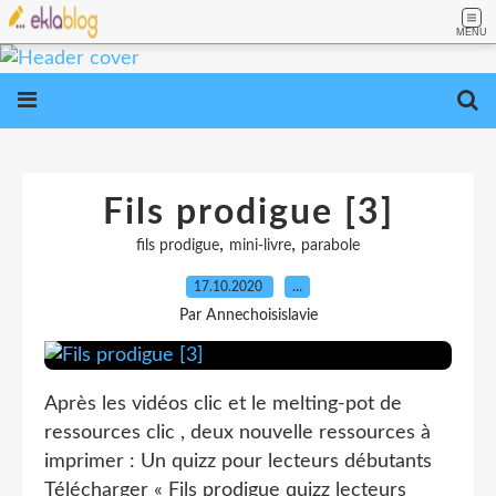
MENU
Fils prodigue [3]
,
,
fils prodigue
mini-livre
parabole
17.10.2020
…
Par Annechoisislavie
Après les vidéos clic et le melting-pot de
ressources clic , deux nouvelle ressources à
imprimer : Un quizz pour lecteurs débutants
Télécharger « Fils prodigue quizz lecteurs