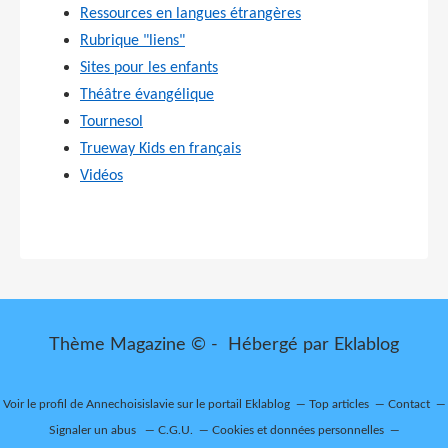
Ressources en langues étrangères
Rubrique "liens"
Sites pour les enfants
Théâtre évangélique
Tournesol
Trueway Kids en français
Vidéos
Thème Magazine © - Hébergé par
Eklablog
Voir le profil de
Annechoisislavie
sur le portail Eklablog
Top articles
Contact
Signaler un abus
C.G.U.
Cookies et données personnelles