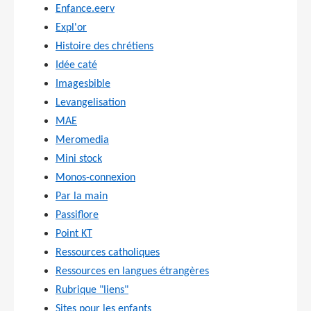
Enfance.eerv
Expl'or
Histoire des chrétiens
Idée caté
Imagesbible
Levangelisation
MAE
Meromedia
Mini stock
Monos-connexion
Par la main
Passiflore
Point KT
Ressources catholiques
Ressources en langues étrangères
Rubrique "liens"
Sites pour les enfants