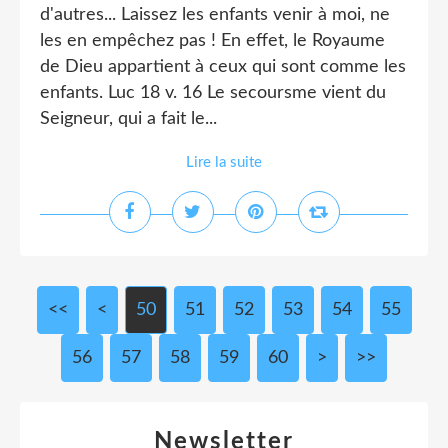
d'autres... Laissez les enfants venir à moi, ne
les en empêchez pas ! En effet, le Royaume
de Dieu appartient à ceux qui sont comme les
enfants. Luc 18 v. 16 Le secoursme vient du
Seigneur, qui a fait le...
Lire la suite
<<
<
10
20
30
40
50
51
52
53
54
55
56
57
58
59
60
70
80
90
100
>
>>
Newsletter