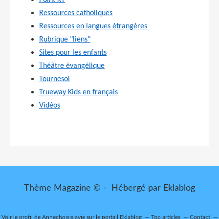
Point KT
Ressources catholiques
Ressources en langues étrangères
Rubrique "liens"
Sites pour les enfants
Théâtre évangélique
Tournesol
Trueway Kids en français
Vidéos
Thème Magazine © - Hébergé par
Eklablog
Voir le profil de
Annechoisislavie
sur le portail Eklablog
Top articles
Contact