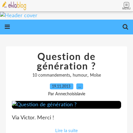
MENU
Question de
génération ?
,
,
10 commandements
humour
Moïse
19.11.2013
…
Par Annechoisislavie
Via Victor. Merci !
Lire la suite