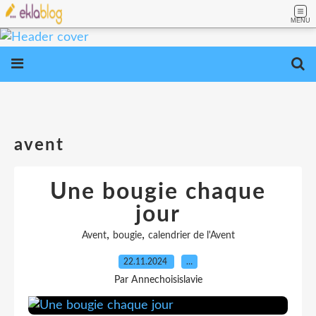
MENU
avent
Une bougie chaque
jour
,
,
Avent
bougie
calendrier de l'Avent
22.11.2024
…
Par Annechoisislavie