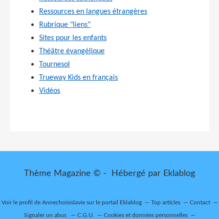
Ressources en langues étrangères
Rubrique "liens"
Sites pour les enfants
Théâtre évangélique
Tournesol
Trueway Kids en français
Vidéos
Thème Magazine © - Hébergé par
Eklablog
Voir le profil de
Annechoisislavie
sur le portail Eklablog
Top articles
Contact
Signaler un abus
C.G.U.
Cookies et données personnelles