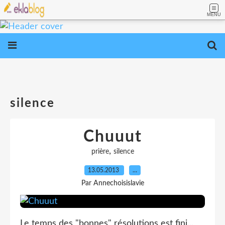
MENU
silence
Chuuut
,
prière
silence
13.05.2013
…
Par Annechoisislavie
Le temps des "bonnes" résolutions est fini...