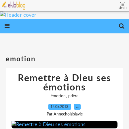
MENU
emotion
Remettre à Dieu ses
émotions
,
émotion
prière
12.05.2013
…
Par Annechoisislavie