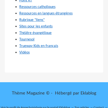
Point KT
Ressources catholiques
Ressources en langues étrangères
Rubrique "liens"
Sites pour les enfants
Théâtre évangélique
Tournesol
Trueway Kids en français
Vidéos
Thème Magazine © - Hébergé par
Eklablog
Voir le profil de
Annechoisislavie
sur le portail Eklablog
Top articles
Contact