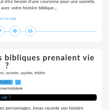
peut-être besoin d'une couronne pour une saynète,
avec votre histoire biblique...
ire la suite
s bibliques prenaient vie
?
,
,
,
nt
raconter
saynète
théâtre
05.2013
…
nnechoisislavie
 des personnages. Jonas raconte son histoire