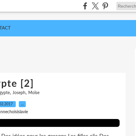
TACT
pte [2]
,
,
gypte
Joseph
Moïse
02.2017
…
nnechoisislavie