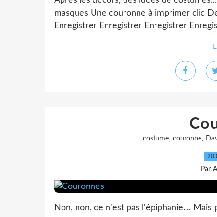
Après les décors, des idées de costumes... 
masques Une couronne à imprimer clic Des 
Enregistrer Enregistrer Enregistrer Enregis
L
Co
,
,
costume
couronne
Dav
20.
Par A
Non, non, ce n'est pas l'épiphanie.... Mais