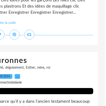
Des idées pour les garçons Les filles clic Des
plastrons Et des idées de maquillage clic
trer Enregistrer Enregistrer Enregistrer...
ire la suite
uronnes
,
,
,
,
id
déguisement
Esther
reine
roi
09.2014
…
nnechoisislavie
 parce qu'il y a dans l'ancien testament beaucoup