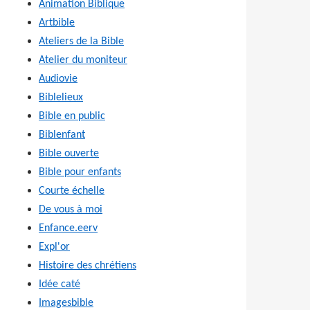
Animation Biblique
Artbible
Ateliers de la Bible
Atelier du moniteur
Audiovie
Biblelieux
Bible en public
Biblenfant
Bible ouverte
Bible pour enfants
Courte échelle
De vous à moi
Enfance.eerv
Expl'or
Histoire des chrétiens
Idée caté
Imagesbible