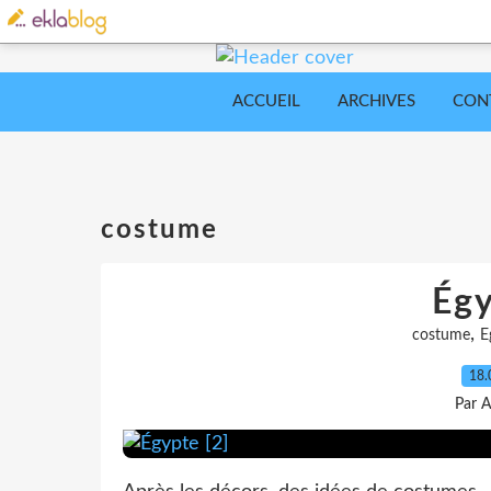
ACCUEIL
ARCHIVES
CON
costume
Égy
,
costume
E
18.
Par A