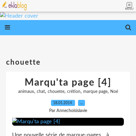
MENU
chouette
Marqu'ta page [4]
,
,
,
,
,
animaux
chat
chouette
crétion
marque page
Noé
18.01.2014
…
Par Annechoisislavie
Une nouvelle série de marque-pages... à