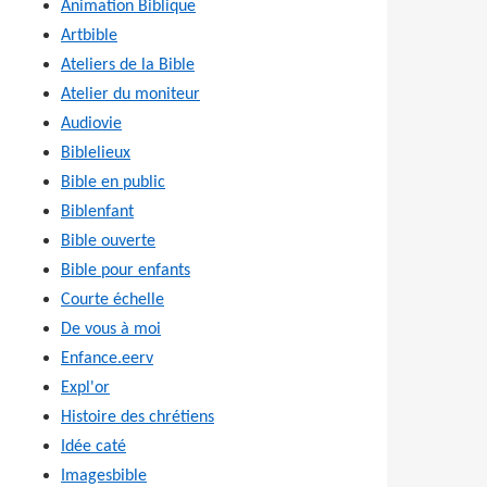
Animation Biblique
Artbible
Ateliers de la Bible
Atelier du moniteur
Audiovie
Biblelieux
Bible en public
Biblenfant
Bible ouverte
Bible pour enfants
Courte échelle
De vous à moi
Enfance.eerv
Expl'or
Histoire des chrétiens
Idée caté
Imagesbible