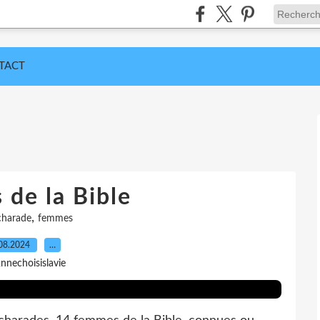
TACT
de la Bible
,
charade
femmes
08.2024
…
nnechoisislavie