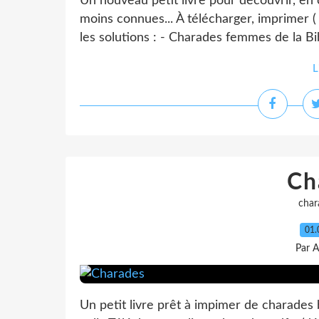
Un nouveau petit livre pour découvrir, en
moins connues... À télécharger, imprimer ( o
les solutions : - Charades femmes de la Bi
L
Ch
char
01.
Par A
Un petit livre prêt à impimer de charades b