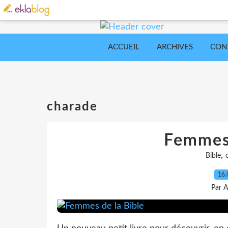
ACCUEIL
ARCHIVES
CON
charade
Femmes 
,
Bible
16.
Par A