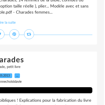
 charades, 14 femmes de la Bible, connues ou
ption taille réelle ), plier... Modèle avec et sans
ble.pdf - Charades femmes...
ire la suite
arades
,
ade
petit livre
05.2013
…
nnechoisislavie
ibliques ! Explications pour la fabrication du livre