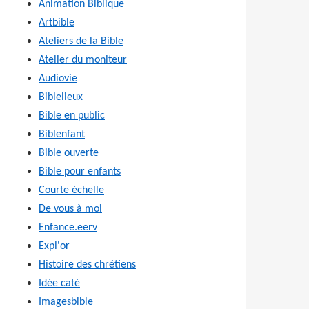
Animation Biblique
Artbible
Ateliers de la Bible
Atelier du moniteur
Audiovie
Biblelieux
Bible en public
Biblenfant
Bible ouverte
Bible pour enfants
Courte échelle
De vous à moi
Enfance.eerv
Expl'or
Histoire des chrétiens
Idée caté
Imagesbible