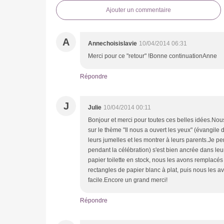
Ajouter un commentaire
A
Annechoisislavie
10/04/2014 06:31
Merci pour ce "retour" !Bonne continuationAnne
Répondre
J
Julie
10/04/2014 00:11
Bonjour et merci pour toutes ces belles idées.Nous a
sur le thème "Il nous a ouvert les yeux" (évangile 
leurs jumelles et les montrer à leurs parents.Je pe
pendant la célébration) s'est bien ancrée dans leu
papier toilette en stock, nous les avons remplacé
rectangles de papier blanc à plat, puis nous les a
facile.Encore un grand merci!
Répondre