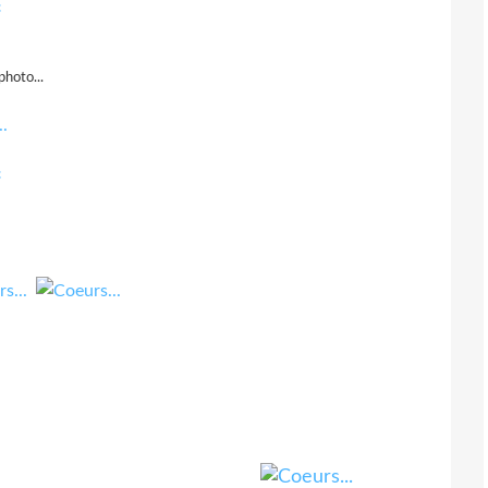
c
photo...
c