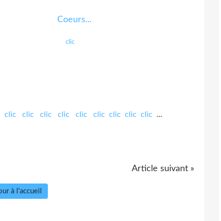
clic
clic
clic
clic
clic
clic
clic
clic
clic
clic
...
Article suivant »
ur à l'accueil