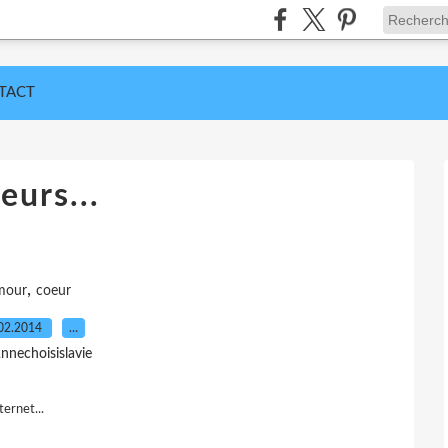
TACT
eurs...
,
mour
coeur
02.2014
…
nnechoisislavie
ternet...