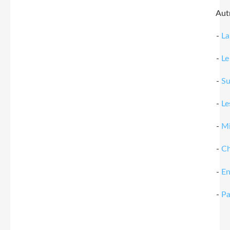
Autre
-
La
-
Le
-
Su
-
Le
-
Mi
-
Ch
-
En
-
Pa