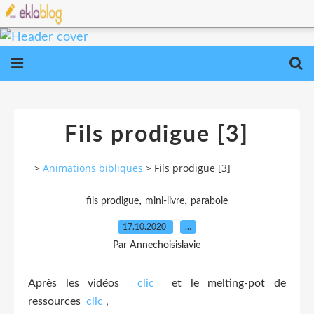
Fils prodigue [3]
>
Animations bibliques
>
Fils prodigue [3]
,
,
fils prodigue
mini-livre
parabole
17.10.2020
…
Par Annechoisislavie
Après les vidéos
clic
et le melting-pot de
ressources
clic
,