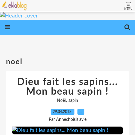
MENU
noel
Dieu fait les sapins...
Mon beau sapin !
,
Noël
sapin
29.04.2013
…
Par Annechoisislavie