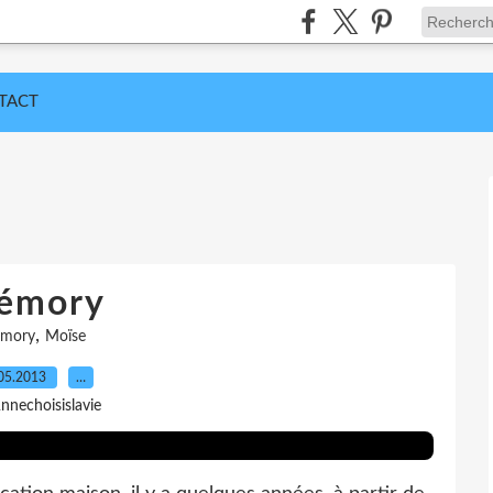
TACT
émory
,
mory
Moïse
05.2013
…
nnechoisislavie