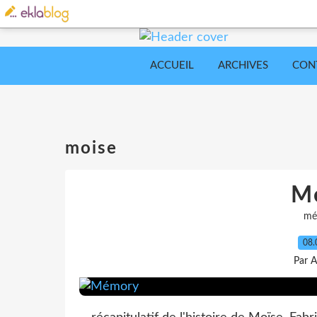
ACCUEIL
ARCHIVES
CON
moise
M
mé
08.
Par A