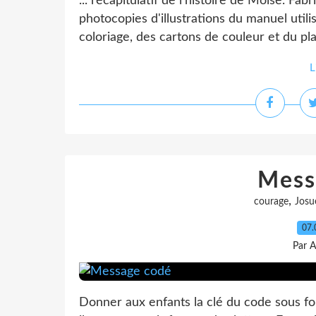
... récapitulatif de l'histoire de Moïse. Fab
photocopies d'illustrations du manuel utili
coloriage, des cartons de couleur et du pla
L
Mess
,
courage
Josu
07.
Par A
Donner aux enfants la clé du code sous f