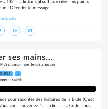
 143 = la lettre L (il suffit de relier les points
ique : Décoder le message...
ire la suite
er ses mains...
,
,
,
Moïse
personnage
tempête apaisée
05.2013
…
nnechoisislavie
ieds pour raconter des histoires de la Bible !C'est
Vous vous souvenez ? clic clic clic ... Ci-dessous,