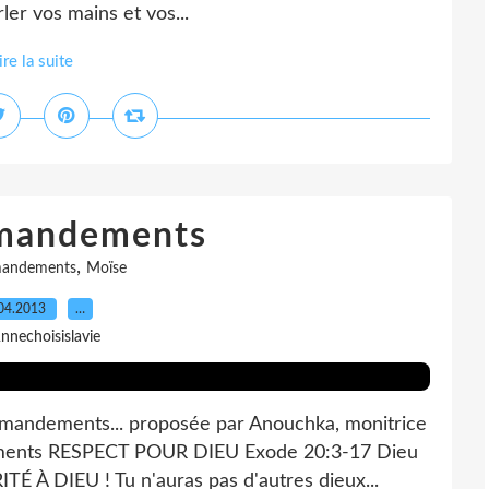
er vos mains et vos...
ire la suite
mandements
,
andements
Moïse
04.2013
…
nnechoisislavie
ommandements... proposée par Anouchka, monitrice
ements RESPECT POUR DIEU Exode 20:3-17 Dieu
ITÉ À DIEU ! Tu n'auras pas d'autres dieux...