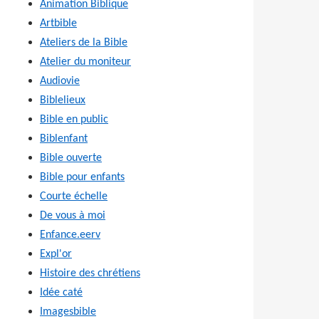
Animation Biblique
Artbible
Ateliers de la Bible
Atelier du moniteur
Audiovie
Biblelieux
Bible en public
Biblenfant
Bible ouverte
Bible pour enfants
Courte échelle
De vous à moi
Enfance.eerv
Expl'or
Histoire des chrétiens
Idée caté
Imagesbible