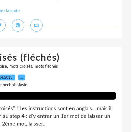
ire la suite
sés (fléchés)
,
,
oïse
mots croisés
mots fléchés
04.2013
…
nnechoisislavie
isés" ! Les instructions sont en anglais... mais il
ler au step 4 : d'y entrer un 1er mot de laisser un
 2ème mot, laisser...