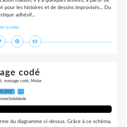
rication maison, il y a quelques années, à partir de
sé pour les histoires et de dessins improvisés... Du
stique adhésif...
ire la suite
age codé
,
,
é
message codé
Moïse
05.2013
…
nnechoisislavie
orme du diagramme ci-dessus. Grâce à ce schéma,