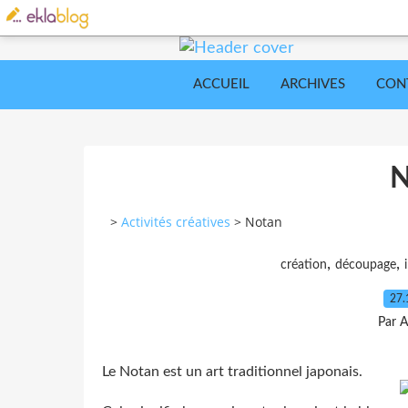
ACCUEIL
ARCHIVES
CON
N
>
Activités créatives
>
Notan
,
,
création
découpage
27.
Par A
Le Notan
est un art traditionnel japonais.