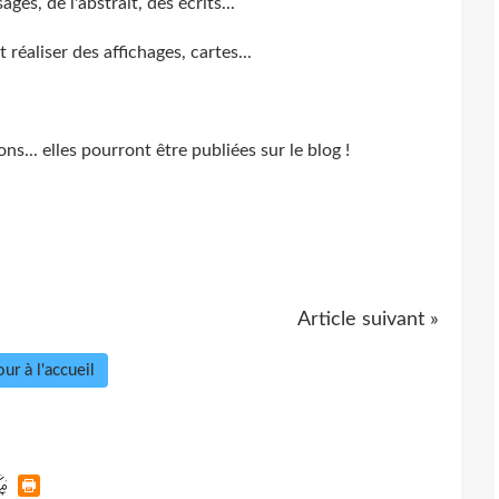
ges, de l'abstrait, des écrits...
 réaliser des affichages, cartes...
s... elles pourront être publiées sur le blog !
Article suivant »
ur à l'accueil