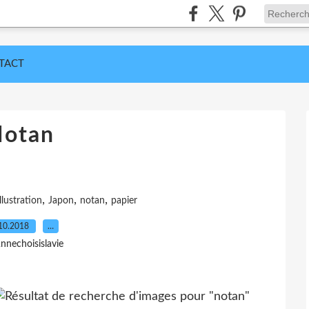
TACT
otan
,
,
,
illustration
Japon
notan
papier
10.2018
…
nnechoisislavie