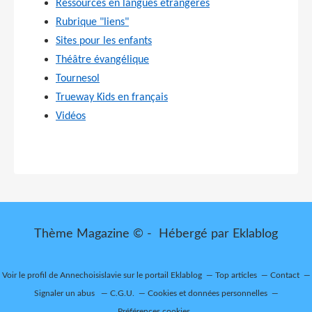
Ressources en langues étrangères
Rubrique "liens"
Sites pour les enfants
Théâtre évangélique
Tournesol
Trueway Kids en français
Vidéos
Thème Magazine © - Hébergé par
Eklablog
Voir le profil de
Annechoisislavie
sur le portail Eklablog
Top articles
Contact
Signaler un abus
C.G.U.
Cookies et données personnelles
Préférences cookies