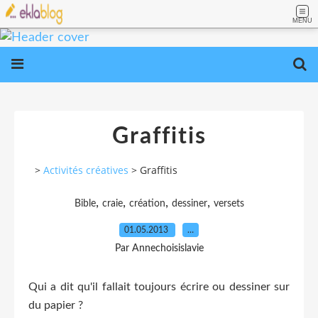
MENU
Graffitis
>
Activités créatives
>
Graffitis
,
,
,
,
Bible
craie
création
dessiner
versets
01.05.2013
…
Par Annechoisislavie
Qui a dit qu'il fallait toujours écrire ou dessiner sur
du papier ?