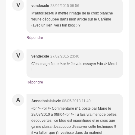
V
vendecole
28/02/2015 09:56
M'autorises-tu à mettre l'image de la croix blanche
fleurie découpée dans mon article sur le Carême
(avec un lien vers ton blog ) ?
Répondre
V
vendecole
27/02/2015 23:46
C'est magnifique !<br /> Je vais essayer !<br /> Merci
!
Répondre
A
Annechoisislavie
08/05/2013 11:40
<br /> <br /> Commentaire n°1 posté par Marie le
29/03/2010 à 08h04<br /> Tu fais vraiment de belles
découvertes ! ce blog est magnifique et je crois que
ça me plairait beaucoup d'essayer cette technique !!
il va falloir que j'investisse dans du matériel