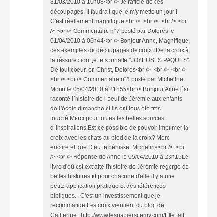
31/03/2010 à 10h08<br /> Je raffole de ces
découpages. Il faudrait que je m'y mette un jour !
C'est réellement magnifique.<br /> <br /> <br /> <br
/> <br /> Commentaire n°7 posté par Dolorès le
01/04/2010 à 06h44<br /> Bonjour Anne, Magnifique,
ces exemples de découpages de croix ! De la croix à
la réssurection, je te souhaite "JOYEUSES PAQUES"
De tout coeur, en Christ, Dolorès<br /> <br /> <br />
<br /> <br /> Commentaire n°8 posté par Micheline
Morin le 05/04/2010 à 21h55<br /> Bonjour,Anne j`ai
raconté l`histoire de l`oeuf de Jérémie aux enfants
de l`école dimanche et ils ont tous été très
touché.Merci pour toutes tes belles sources
d`inspirations.Est-ce possible de pouvoir imprimer la
croix avec les chats au pied de la croix? Merci
encore et que Dieu te bénisse. Micheline<br /> <br
/> <br /> Réponse de Anne le 05/04/2010 à 23h15Le
livre d'où est extraite l'histoire de Jérémie regorge de
belles histoires et pour chacune d'elle il y a une
petite application pratique et des références
bibliques... C'est un investissement que je
recommande.Les croix viennent du blog de
Catherine : http://www.lespapiersdemy.com/Elle fait