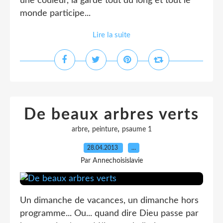
une couleur, la garde tout du long et tout le
monde participe...
Lire la suite
De beaux arbres verts
,
,
arbre
peinture
psaume 1
28.04.2013
…
Par Annechoisislavie
Un dimanche de vacances, un dimanche hors
programme... Ou... quand dire Dieu passe par