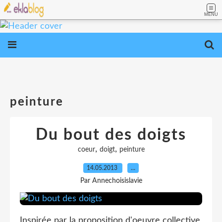
MENU
peinture
Du bout des doigts
,
,
coeur
doigt
peinture
14.05.2013
…
Par Annechoisislavie
Inspirée par la proposition d'oeuvre collective