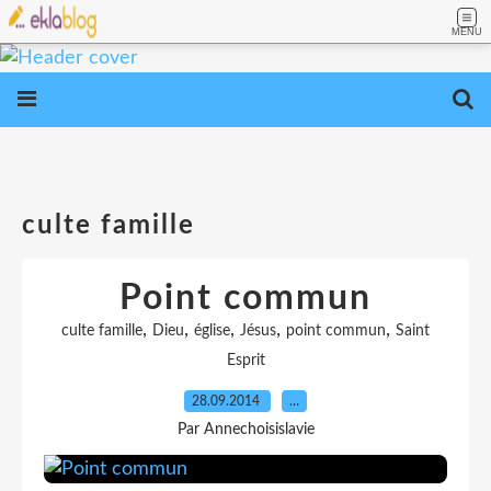
MENU
culte famille
Point commun
,
,
,
,
,
culte famille
Dieu
église
Jésus
point commun
Saint
Esprit
28.09.2014
…
Par Annechoisislavie