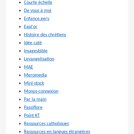
Courte échelle
De vous à moi
Enfance.eerv
Expl'or
Histoire des chrétiens
Idée caté
Imagesbible
Levangelisation
MAE
Meromedia
Mini stock
Monos-connexion
Par la main
Passiflore
Point KT
Ressources catholiques
Ressources en langues étrangères