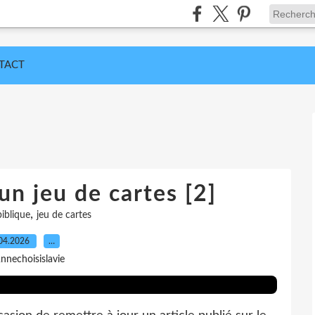
TACT
un jeu de cartes [2]
,
iblique
jeu de cartes
04.2026
…
nnechoisislavie