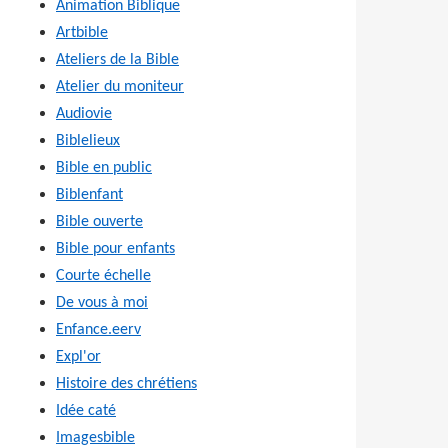
Animation Biblique
Artbible
Ateliers de la Bible
Atelier du moniteur
Audiovie
Biblelieux
Bible en public
Biblenfant
Bible ouverte
Bible pour enfants
Courte échelle
De vous à moi
Enfance.eerv
Expl'or
Histoire des chrétiens
Idée caté
Imagesbible