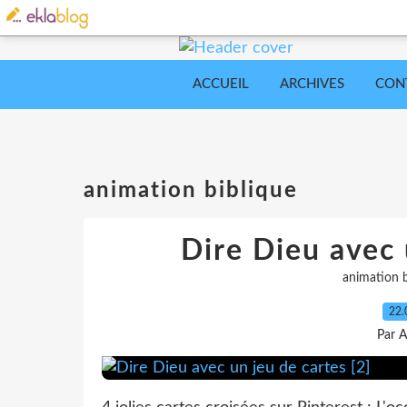
ACCUEIL
ARCHIVES
CON
animation biblique
Dire Dieu avec 
animation b
22.
Par A