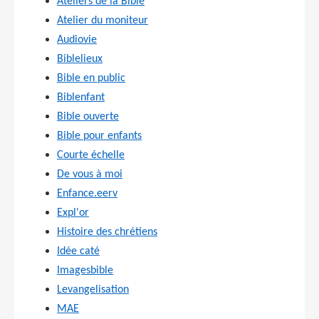
Ateliers de la Bible
Atelier du moniteur
Audiovie
Biblelieux
Bible en public
Biblenfant
Bible ouverte
Bible pour enfants
Courte échelle
De vous à moi
Enfance.eerv
Expl'or
Histoire des chrétiens
Idée caté
Imagesbible
Levangelisation
MAE