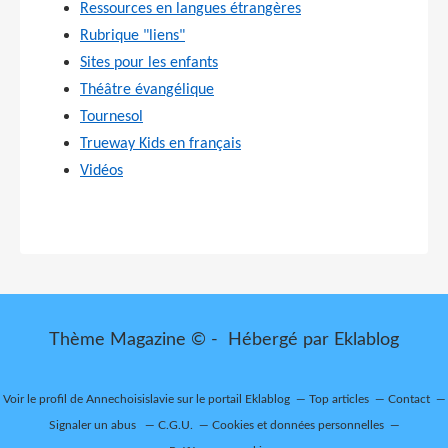
Ressources en langues étrangères
Rubrique "liens"
Sites pour les enfants
Théâtre évangélique
Tournesol
Trueway Kids en français
Vidéos
Thème Magazine © - Hébergé par
Eklablog
Voir le profil de
Annechoisislavie
sur le portail Eklablog
Top articles
Contact
Signaler un abus
C.G.U.
Cookies et données personnelles