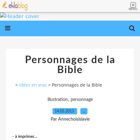
MENU
Personnages de la
Bible
>
Idées en vrac
>
Personnages de la Bible
,
illustration
personnage
14.05.2013
…
Par Annechoisislavie
- à imprimer...