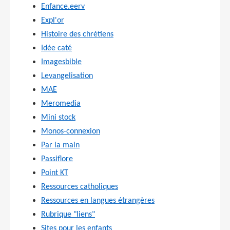
Enfance.eerv
Expl'or
Histoire des chrétiens
Idée caté
Imagesbible
Levangelisation
MAE
Meromedia
Mini stock
Monos-connexion
Par la main
Passiflore
Point KT
Ressources catholiques
Ressources en langues étrangères
Rubrique "liens"
Sites pour les enfants