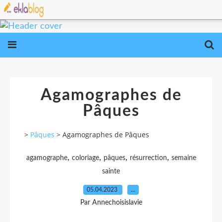
Agamographes de
Pâques
>
Pâques
>
Agamographes de Pâques
,
,
,
,
agamographe
coloriage
pâques
résurrection
semaine
sainte
05.04.2023
…
Par Annechoisislavie